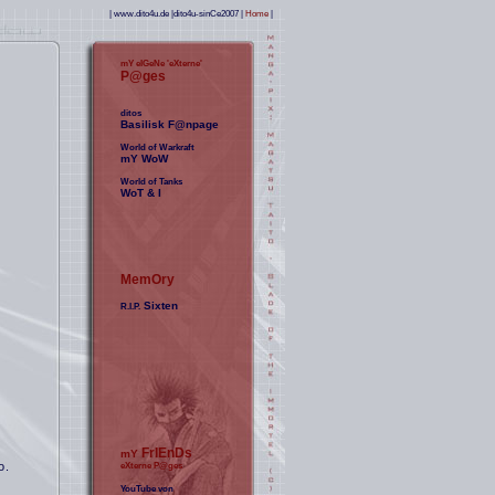
|
www.dito4u.de
|dito4u-sinCe2007 |
Home
|
mY eIGeNe 'eXterne'
P@ges
ditos
Basilisk F@npage
World of Warkraft
mY WoW
World of Tanks
WoT & I
MemOry
Sixten
R.I.P.
FrIEnDs
mY
o.
eXterne P@ges
YouTube von