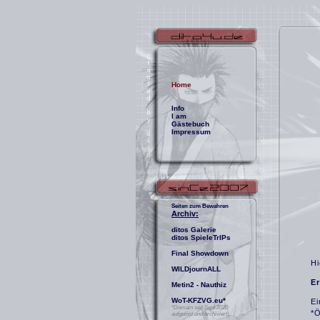
Home
Info
I am
Gästebuch
Impressum
Seiten zum Bewahren
Archiv:
ditos Galerie
ditos SpieleTrIPs
Final Showdown
Hi
WILDjournALL
E
Metin2 - Nauthiz
WoT-KFZVG.eu
*
Ei
*Domain seit Sept.2020
*Ö
aufgelöst und archiviert...