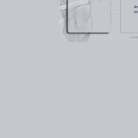
An
im