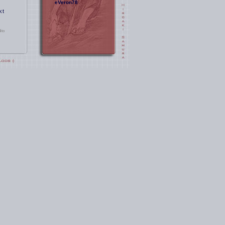
eVeron78
kt
ito